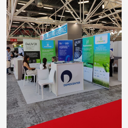
|
STREAM2B
ALL’EDIZIONE
2025
DI
R2B