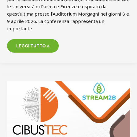
le Università di Parma e Firenze e ospitato da
quest’ultima presso l’Auditorium Morgagni nei giorni 8 e
9 aprile 2026. La conferenza rappresenta un
importante
LEGGI TUTTO »
PARMA,
28
E
29
OTTOBRE
2025
|
STREAM2B
A
CIBUS
TEC
FORUM
2025