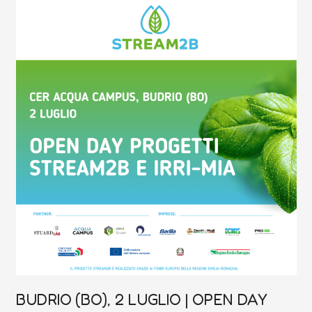
(BO),
2
LUGLIO
|
OPEN
DAY
STREAM2B
E
IRRI-
MIA
BUDRIO (BO), 2 LUGLIO | OPEN DAY