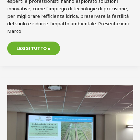
esperti e professionisti hanno esplorato soluzioni
innovative, come l’impiego di tecnologie di precisione,
per migliorare l’efficienza idrica, preservare la fertilità
del suolo e ridurre l’impatto ambientale. Presentazioni:
Marco
LEGGI TUTTO »
DICONO
DI
NOI
|
RASSEGNA
STAMPA
“INNOVAZIONE
E
SOSTENIBILITÀ:
IL
FUTURO
DELLA
GESTIONE