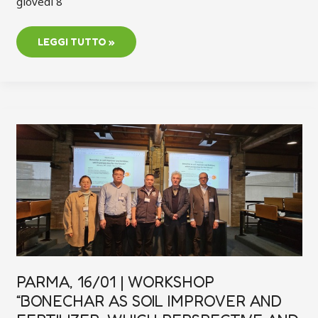
giovedì 8
LEGGI TUTTO »
PARMA,
16/01
|
WORKSHOP
“BONECHAR
AS
SOIL
IMPROVER
AND
FERTILIZER,
WHICH
PERSPECTIVE
AND
FUTURE?”
PARMA, 16/01 | WORKSHOP
“BONECHAR AS SOIL IMPROVER AND