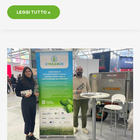
LEGGI TUTTO »
BOLOGNA,
10-
14
NOVEMBRE
2024
|
STREAM2B
A
EIMA
INTERNATIONAL