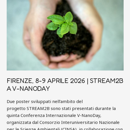
9
APRILE
2026
|
STREAM2B
A
V-
NANODAY
FIRENZE, 8-9 APRILE 2026 | STREAM2B
A V-NANODAY
Due poster sviluppati nell’ambito del
progetto STREAM2B sono stati presentati durante la
quinta Conferenza Internazionale V-NanoDay,
organizzata dal Consorzio Interuniversitario Nazionale
per le Scienze Ambientali (CINSA), in collaborazione con