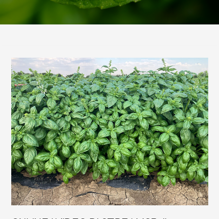
ONLINE
I
VIDEO
DI
STREAM2B:
IL
PROGETTO
E
IL
LABORATORIO
DIMOSTRATIVO