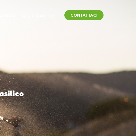
ownload
English Summary
CONTATTACI
asilico