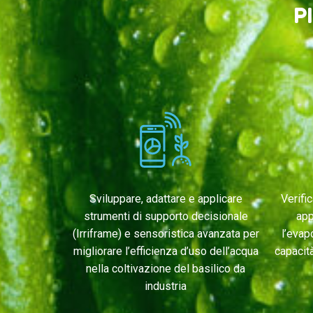
P
Sviluppare, adattare e applicare
Verifi
strumenti di supporto decisionale
app
(Irriframe) e sensoristica avanzata per
l’evap
migliorare l’efficienza d’uso dell’acqua
capacità
nella coltivazione del basilico da
industria