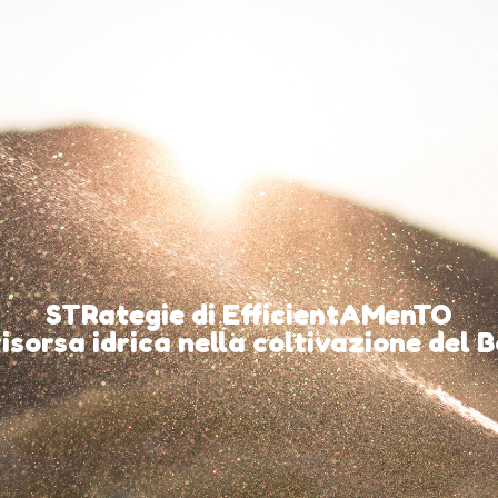
Home
Il progetto
Chi siamo
News e eventi
D
STRategie di EfficientAMenTO
risorsa idrica nella coltivazione del B