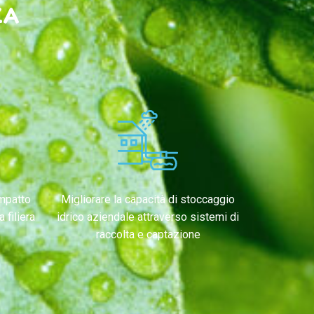
ZA
impatto
Migliorare la capacità di stoccaggio
 filiera
idrico aziendale attraverso sistemi di
raccolta e captazione