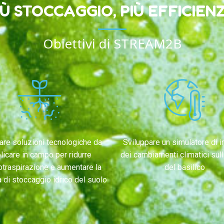
IÙ STOCCAGGIO, PIÙ EFFICIEN
Obiettivi di STREAM2B
care soluzioni tecnologiche da
Sviluppare un simulatore di 
licare in campo per ridurre
dei cambiamenti climatici sulla
otraspirazione e aumentare la
del basilico
 di stoccaggio idrico del suolo