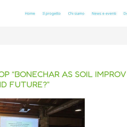
Home
Il progetto
Chi siamo
News e eventi
D
OP “BONECHAR AS SOIL IMPROV
ND FUTURE?”