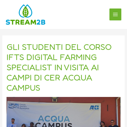
Vai
Navigazione
MAI
al
articoli
MEN
contenuto
GLI STUDENTI DEL CORSO
IFTS DIGITAL FARMING
SPECIALIST IN VISITA AI
CAMPI DI CER ACQUA
CAMPUS